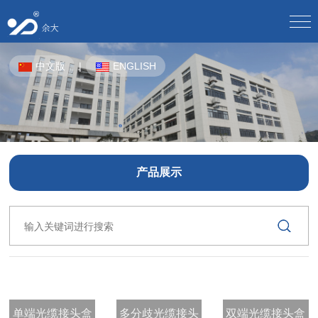
网站首页
中文版
|
ENGLISH
关于我们
公司介绍/
企业文化/
发展历程/
荣誉资质/
厂房设备/
员工风采/
合作伙伴/
产品中心
CPE-OTN/
波分复用设备/
地下通信用塑料管材/
蝶形光缆/
光分路器/
光缆分纤箱/
光缆交接箱/
产品展示
解决方案
产品解决方案/
产品应用方案/
光缆接头盒/
光缆终端盒/
光纤配线架/
下载中心
光纤总配线架MODF/
户外机柜/
宽带接入用综合配线箱/
电子样册下载/
使用说明下载/
通信光缆/
网络机柜/
预制成端引入光缆/
综合集装架/
人力资源
光模块/
人才理念/
在线招聘/
单端光缆接头盒
多分歧光缆接头
双端光缆接头盒