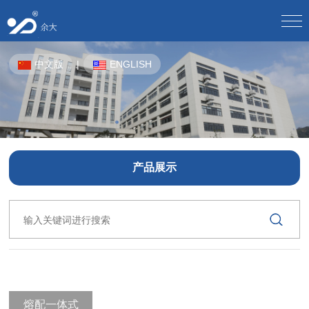
网站首页
中文版
|
ENGLISH
关于我们
公司介绍/
企业文化/
发展历程/
荣誉资质/
厂房设备/
员工风采/
合作伙伴/
产品中心
CPE-OTN/
波分复用设备/
地下通信用塑料管材/
蝶形光缆/
光分路器/
光缆分纤箱/
光缆交接箱/
产品展示
解决方案
产品解决方案/
产品应用方案/
光缆接头盒/
光缆终端盒/
光纤配线架/
下载中心
光纤总配线架MODF/
户外机柜/
宽带接入用综合配线箱/
电子样册下载/
使用说明下载/
通信光缆/
网络机柜/
预制成端引入光缆/
综合集装架/
人力资源
光模块/
人才理念/
在线招聘/
熔配一体式