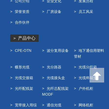
公司介绍
企业文化
发展历程
荣誉资质
厂房设备
员工风采
合作伙伴
产品中心
CPE-OTN
波分复用设备
地下通信用塑料
管材
蝶形光缆
光分路器
光缆分纤箱
光缆交接箱
光缆接头盒
光缆终端盒
光纤配线架
光纤总配线架
户外机柜
MODF
宽带接入用综
通信光缆
网络机柜